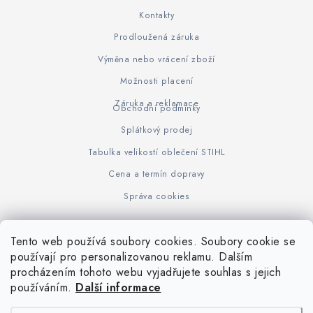
Kontakty
Prodloužená záruka
Výměna nebo vrácení zboží
Možnosti placení
Záruka a reklamace
Obchodní podmínky
Splátkový prodej
Tabulka velikostí oblečení STIHL
Cena a termín dopravy
Správa cookies
Tento web používá soubory cookies. Soubory cookie se
Z
používají pro personalizovanou reklamu. Dalším
www.KOVOJUHASZ.cz
Výrobce STIHL
STIHL Timbersport
procházením tohoto webu vyjadřujete souhlas s jejich
á
používáním.
Další informace
p