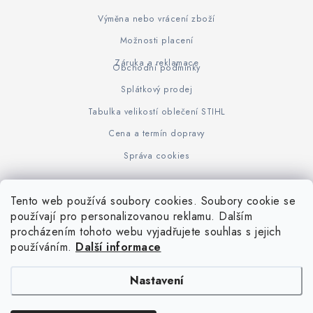
Výměna nebo vrácení zboží
Možnosti placení
Záruka a reklamace
Obchodní podmínky
Splátkový prodej
Tabulka velikostí oblečení STIHL
Cena a termín dopravy
Správa cookies
Tento web používá soubory cookies. Soubory cookie se
Z
používají pro personalizovanou reklamu. Dalším
www.KOVOJUHASZ.cz
Výrobce STIHL
STIHL Timbersport
procházením tohoto webu vyjadřujete souhlas s jejich
á
používáním.
Další informace
p
a
Nastavení
t