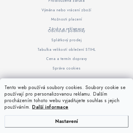
Prodloužená záruka
Výměna nebo vrácení zboží
Možnosti placení
Záruka a reklamace
Obchodní podmínky
Splátkový prodej
Tabulka velikostí oblečení STIHL
Cena a termín dopravy
Správa cookies
Tento web používá soubory cookies. Soubory cookie se
Z
používají pro personalizovanou reklamu. Dalším
www.KOVOJUHASZ.cz
Výrobce STIHL
STIHL Timbersport
procházením tohoto webu vyjadřujete souhlas s jejich
á
používáním.
Další informace
p
a
Nastavení
t