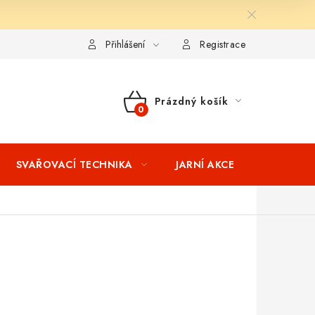
ní podmínky
Splátkový prodej
Tabulka velikostí oblečení STIH
Přihlášení
Registrace
Prázdný košík
NÁKUPNÍ
KOŠÍK
SVAŘOVACÍ TECHNIKA
JARNÍ AKCE
VÝPRODEJ