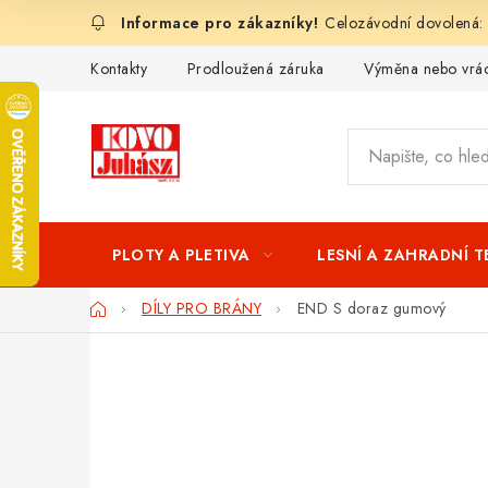
Přejít
Celozávodní dovolená:
na
obsah
Kontakty
Prodloužená záruka
Výměna nebo vrác
PLOTY A PLETIVA
LESNÍ A ZAHRADNÍ 
Domů
DÍLY PRO BRÁNY
END S doraz gumový