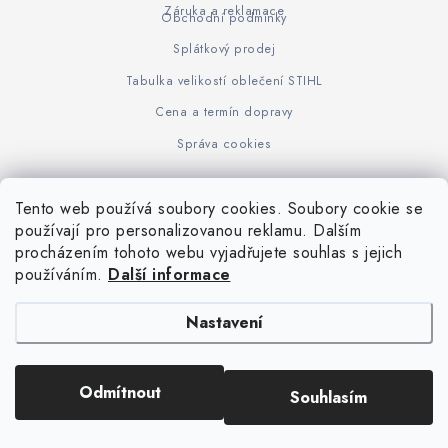
Záruka a reklamace
Obchodní podmínky
Splátkový prodej
Tabulka velikostí oblečení STIHL
Cena a termín dopravy
Správa cookies
Tento web používá soubory cookies. Soubory cookie se
Z
používají pro personalizovanou reklamu. Dalším
www.KOVOJUHASZ.cz
Výrobce STIHL
STIHL Timbersport
procházením tohoto webu vyjadřujete souhlas s jejich
á
používáním.
Další informace
p
a
Nastavení
t
í
Copyright 2026
iPloty.cz - PLETIVA A NÁŘADÍ
. Všechna práva vyhrazena.
Odmítnout
Souhlasím
Upravit nastavení cookies
Vytvořil Shoptet