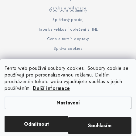
Záruka a reklamace
Obchodní podmínky
Splátkový prodej
Tabulka velikostí oblečení STIHL
Cena a termín dopravy
Správa cookies
Tento web používá soubory cookies. Soubory cookie se
Z
používají pro personalizovanou reklamu. Dalším
www.KOVOJUHASZ.cz
Výrobce STIHL
STIHL Timbersport
procházením tohoto webu vyjadřujete souhlas s jejich
á
používáním.
Další informace
p
a
Nastavení
t
í
Copyright 2026
iPloty.cz - PLETIVA A NÁŘADÍ
. Všechna práva vyhrazena.
Odmítnout
Souhlasím
Upravit nastavení cookies
Vytvořil Shoptet