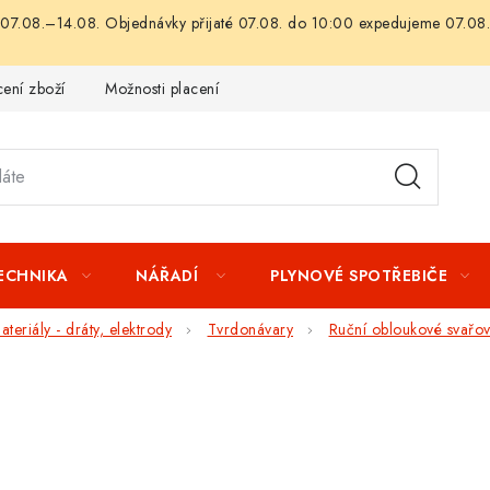
07.08.–14.08. Objednávky přijaté 07.08. do 10:00 expedujeme 07.08.
ení zboží
Možnosti placení
Záruka a reklamace
Obchod
TECHNIKA
NÁŘADÍ
PLYNOVÉ SPOTŘEBIČE
teriály - dráty, elektrody
Tvrdonávary
Ruční obloukové svařo