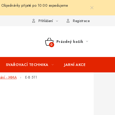
 Objednávky přijaté po 10:00 expedujeme
ní podmínky
Splátkový prodej
Tabulka velikostí oblečení STIH
Přihlášení
Registrace
Prázdný košík
NÁKUPNÍ
KOŠÍK
SVAŘOVACÍ TECHNIKA
JARNÍ AKCE
VÝPRODEJ
vání - MMA
E-B 511