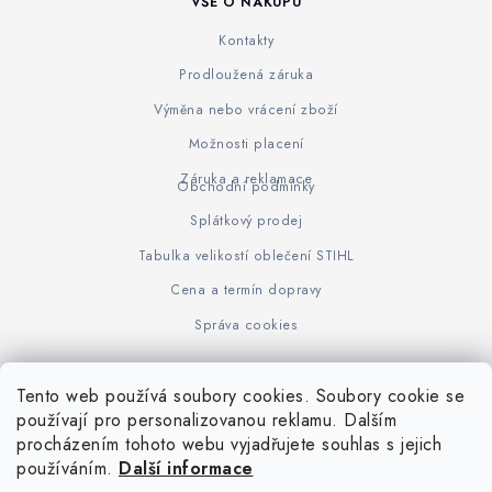
VŠE O NÁKUPU
Kontakty
Prodloužená záruka
Výměna nebo vrácení zboží
Možnosti placení
Záruka a reklamace
Obchodní podmínky
Splátkový prodej
Tabulka velikostí oblečení STIHL
Cena a termín dopravy
Správa cookies
Tento web používá soubory cookies. Soubory cookie se
Z
používají pro personalizovanou reklamu. Dalším
www.KOVOJUHASZ.cz
Výrobce STIHL
STIHL Timbersport
procházením tohoto webu vyjadřujete souhlas s jejich
á
používáním.
Další informace
p