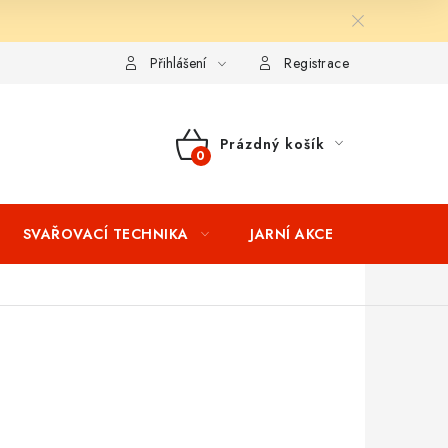
ní podmínky
Splátkový prodej
Tabulka velikostí oblečení STIH
Přihlášení
Registrace
Prázdný košík
NÁKUPNÍ
KOŠÍK
SVAŘOVACÍ TECHNIKA
JARNÍ AKCE
VÝPRODEJ