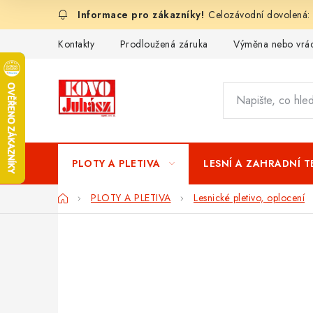
Přejít
Celozávodní dovolená:
na
obsah
Kontakty
Prodloužená záruka
Výměna nebo vrác
PLOTY A PLETIVA
LESNÍ A ZAHRADNÍ 
Domů
PLOTY A PLETIVA
Lesnické pletivo, oplocení