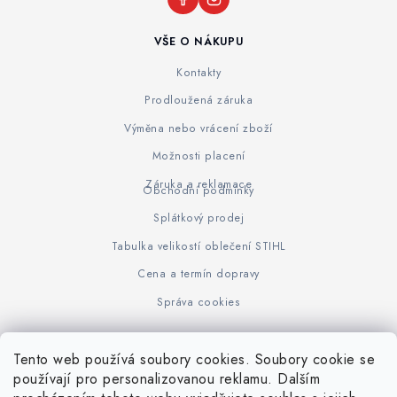
VŠE O NÁKUPU
Kontakty
Prodloužená záruka
Výměna nebo vrácení zboží
Možnosti placení
Záruka a reklamace
Obchodní podmínky
Splátkový prodej
Tabulka velikostí oblečení STIHL
Cena a termín dopravy
Správa cookies
Tento web používá soubory cookies. Soubory cookie se
Z
používají pro personalizovanou reklamu. Dalším
www.KOVOJUHASZ.cz
Výrobce STIHL
STIHL Timbersport