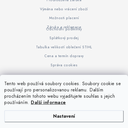
Prodloužená záruka
Výměna nebo vrácení zboží
Možnosti placení
Záruka a reklamace
Obchodní podmínky
Splátkový prodej
Tabulka velikostí oblečení STIHL
Cena a termín dopravy
Správa cookies
Tento web používá soubory cookies. Soubory cookie se
Z
používají pro personalizovanou reklamu. Dalším
www.KOVOJUHASZ.cz
Výrobce STIHL
STIHL Timbersport
procházením tohoto webu vyjadřujete souhlas s jejich
á
používáním.
Další informace
p
a
Nastavení
t