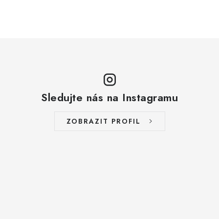
ZAKÁZKOVÁ KOVOVÝROBA
HODNOCENÍ OBCHODU
EGO POWER+
AUTO-MOTO
Sledujte nás na Instagramu
DÍLY PRO BRÁNY
ZOBRAZIT PROFIL
PŮJČOVNA
Kontakty
Prodloužená záruka
Výměna nebo vrácení zboží
Možnosti placení
Záruka a reklamace
Obchodní podmínky
Splátkový prodej
Tabulka velikostí oblečení STIHL
Cena a termín dopravy
Správa cookies
Moje objednávka