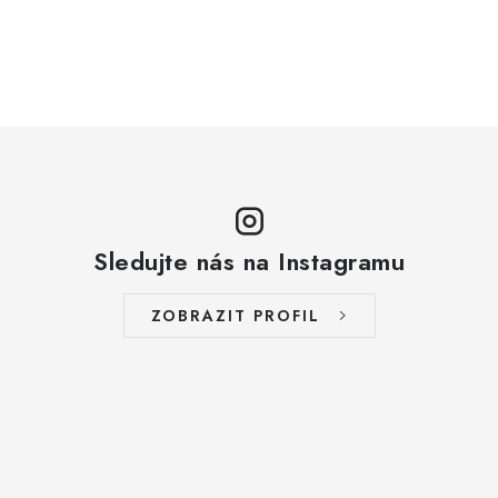
ZAKÁZKOVÁ KOVOVÝROBA
HODNOCENÍ OBCHODU
EGO POWER+
AUTO-MOTO
DÍLY PRO BRÁNY
Sledujte nás na Instagramu
PŮJČOVNA
ZOBRAZIT PROFIL
Kontakty
Prodloužená záruka
Výměna nebo vrácení zboží
Možnosti placení
Záruka a reklamace
Obchodní podmínky
Splátkový prodej
Tabulka velikostí oblečení STIHL
Cena a termín dopravy
Správa cookies
Moje objednávka