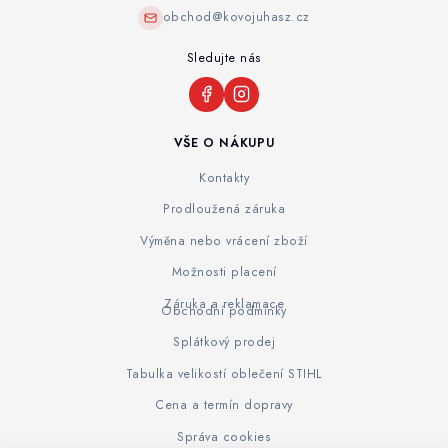
obchod@kovojuhasz.cz
Sledujte nás
VŠE O NÁKUPU
Kontakty
Prodloužená záruka
Výměna nebo vrácení zboží
Možnosti placení
Záruka a reklamace
Obchodní podmínky
Splátkový prodej
Tabulka velikostí oblečení STIHL
Cena a termín dopravy
Správa cookies