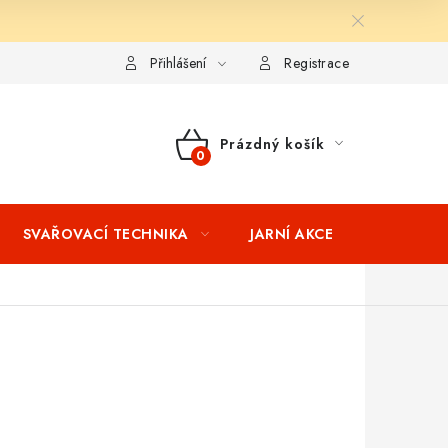
ní podmínky
Splátkový prodej
Tabulka velikostí oblečení STIH
Přihlášení
Registrace
Prázdný košík
NÁKUPNÍ
KOŠÍK
SVAŘOVACÍ TECHNIKA
JARNÍ AKCE
VÝPRODEJ