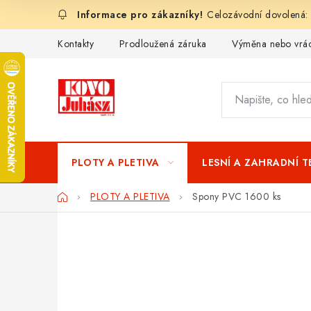
Přejít
Celozávodní dovolená:
na
obsah
Kontakty
Prodloužená záruka
Výměna nebo vrác
PLOTY A PLETIVA
LESNÍ A ZAHRADNÍ 
Domů
PLOTY A PLETIVA
Spony PVC 1600 ks