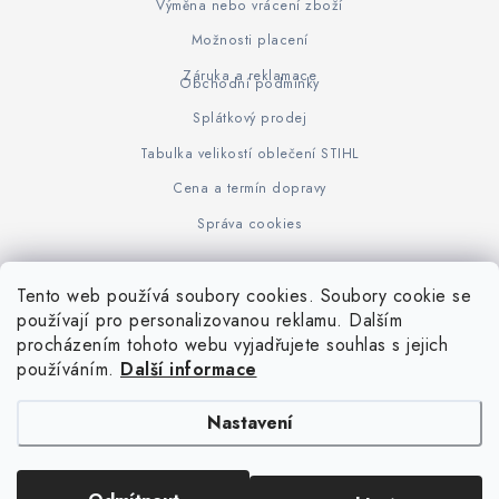
Výměna nebo vrácení zboží
Možnosti placení
Záruka a reklamace
Obchodní podmínky
Splátkový prodej
Tabulka velikostí oblečení STIHL
Cena a termín dopravy
Správa cookies
Tento web používá soubory cookies. Soubory cookie se
Z
používají pro personalizovanou reklamu. Dalším
www.KOVOJUHASZ.cz
Výrobce STIHL
STIHL Timbersport
procházením tohoto webu vyjadřujete souhlas s jejich
á
používáním.
Další informace
p
a
Nastavení
t
í
Copyright 2026
iPloty.cz - PLETIVA A NÁŘADÍ
. Všechna práva vyhrazena.