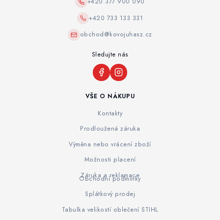
+420 377 900 090
+420 733 133 331
obchod@kovojuhasz.cz
Sledujte nás
VŠE O NÁKUPU
Kontakty
Prodloužená záruka
Výměna nebo vrácení zboží
Možnosti placení
Záruka a reklamace
Obchodní podmínky
Splátkový prodej
Tabulka velikostí oblečení STIHL