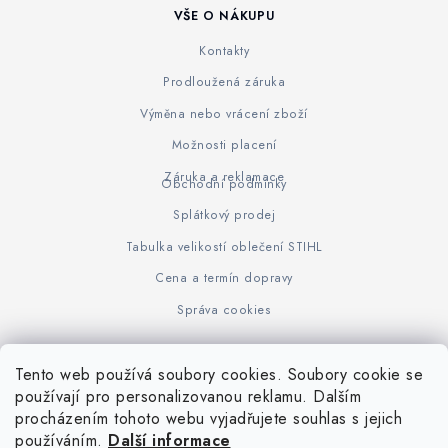
VŠE O NÁKUPU
Kontakty
Prodloužená záruka
Výměna nebo vrácení zboží
Možnosti placení
Záruka a reklamace
Obchodní podmínky
Splátkový prodej
Tabulka velikostí oblečení STIHL
Cena a termín dopravy
Správa cookies
Tento web používá soubory cookies. Soubory cookie se
Z
používají pro personalizovanou reklamu. Dalším
www.KOVOJUHASZ.cz
Výrobce STIHL
STIHL Timbersport
procházením tohoto webu vyjadřujete souhlas s jejich
á
používáním.
Další informace