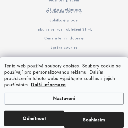
Možnosti placení
Záruka a reklamace
Obchodní podmínky
Splátkový prodej
Tabulka velikostí oblečení STIHL
Cena a termín dopravy
Správa cookies
Tento web používá soubory cookies. Soubory cookie se
Z
používají pro personalizovanou reklamu. Dalším
www.KOVOJUHASZ.cz
Výrobce STIHL
STIHL Timbersport
procházením tohoto webu vyjadřujete souhlas s jejich
á
používáním.
Další informace
p
a
Nastavení
t
í
Copyright 2026
iPloty.cz - PLETIVA A NÁŘADÍ
. Všechna práva vyhrazena.
Odmítnout
Souhlasím
Upravit nastavení cookies
Vytvořil Shoptet