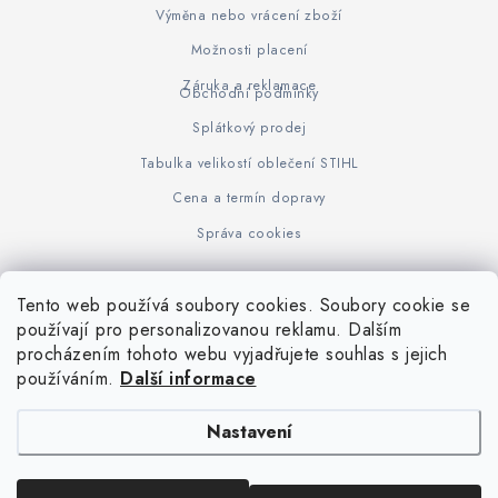
Výměna nebo vrácení zboží
Možnosti placení
Záruka a reklamace
Obchodní podmínky
Splátkový prodej
Tabulka velikostí oblečení STIHL
Cena a termín dopravy
Správa cookies
Tento web používá soubory cookies. Soubory cookie se
Z
používají pro personalizovanou reklamu. Dalším
www.KOVOJUHASZ.cz
Výrobce STIHL
STIHL Timbersport
procházením tohoto webu vyjadřujete souhlas s jejich
á
používáním.
Další informace
p
a
Nastavení
t
í
Copyright 2026
iPloty.cz - PLETIVA A NÁŘADÍ
. Všechna práva vyhrazena.