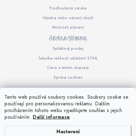
Prodloužená záruka
Výměna nebo vrácení zboží
Možnosti placení
Záruka a reklamace
Obchodní podmínky
Splátkový prodej
Tabulka velikostí oblečení STIHL
Cena a termín dopravy
Správa cookies
Tento web používá soubory cookies. Soubory cookie se
Z
používají pro personalizovanou reklamu. Dalším
www.KOVOJUHASZ.cz
Výrobce STIHL
STIHL Timbersport
procházením tohoto webu vyjadřujete souhlas s jejich
á
používáním.
Další informace
p
a
Nastavení