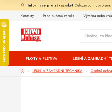
Přejít
Celozávodní dovolená:
na
obsah
Kontakty
Prodloužená záruka
Výměna nebo vrác
PLOTY A PLETIVA
LESNÍ A ZAHRADNÍ 
Domů
LESNÍ A ZAHRADNÍ TECHNIKA
Osobní ochra