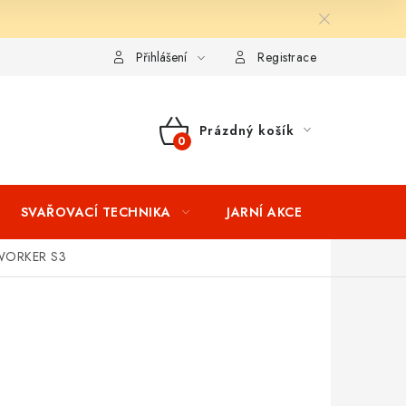
ní podmínky
Splátkový prodej
Tabulka velikostí oblečení STIH
Přihlášení
Registrace
Prázdný košík
NÁKUPNÍ
KOŠÍK
SVAŘOVACÍ TECHNIKA
JARNÍ AKCE
VÝPRODEJ
 WORKER S3