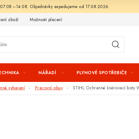
 07.08.–14.08. Objednávky expedujeme od 17.08.2026.
ení zboží
Možnosti placení
Záruka a reklamace
Obchod
TECHNIKA
NÁŘADÍ
PLYNOVÉ SPOTŘEBIČE
nné vybavení
Pracovní obuv
STIHL Ochranné šněrovací boty