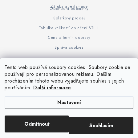
Záruka a reklamace
Obchodní podmínky
Splátkový prodej
Tabulka velikostí oblečení STIHL
Cena a termín dopravy
Správa cookies
Tento web používá soubory cookies. Soubory cookie se
Z
používají pro personalizovanou reklamu. Dalším
www.KOVOJUHASZ.cz
Výrobce STIHL
STIHL Timbersport
procházením tohoto webu vyjadřujete souhlas s jejich
á
používáním.
Další informace
p
a
Nastavení
t
í
Copyright 2026
iPloty.cz - PLETIVA A NÁŘADÍ
. Všechna práva vyhrazena.
Odmítnout
Souhlasím
Upravit nastavení cookies
Vytvořil Shoptet