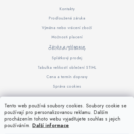
Kontakty
Prodloužená záruka
Výměna nebo vrácení zboží
Možnosti placení
Záruka a reklamace
Obchodní podmínky
Splátkový prodej
Tabulka velikostí oblečení STIHL
Cena a termín dopravy
Správa cookies
Tento web používá soubory cookies. Soubory cookie se
Z
používají pro personalizovanou reklamu. Dalším
www.KOVOJUHASZ.cz
Výrobce STIHL
STIHL Timbersport
procházením tohoto webu vyjadřujete souhlas s jejich
á
používáním.
Další informace
p