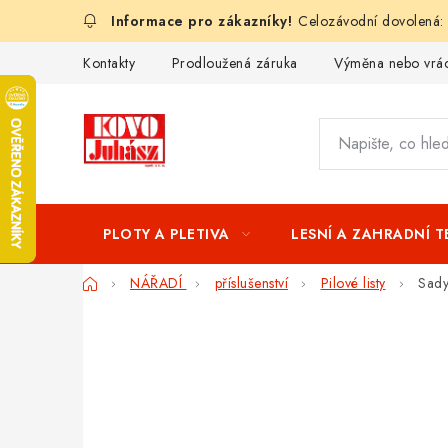
Přejít
Celozávodní dovolená:
na
obsah
Kontakty
Prodloužená záruka
Výměna nebo vrác
PLOTY A PLETIVA
LESNÍ A ZAHRADNÍ 
Domů
NÁŘADÍ
příslušenství
Pilové listy
Sady