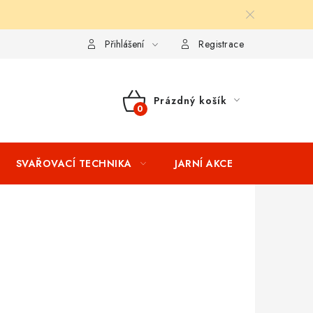
ní podmínky
Splátkový prodej
Tabulka velikostí oblečení STIH
Přihlášení
Registrace
Prázdný košík
NÁKUPNÍ
KOŠÍK
SVAŘOVACÍ TECHNIKA
JARNÍ AKCE
VÝPRODEJ