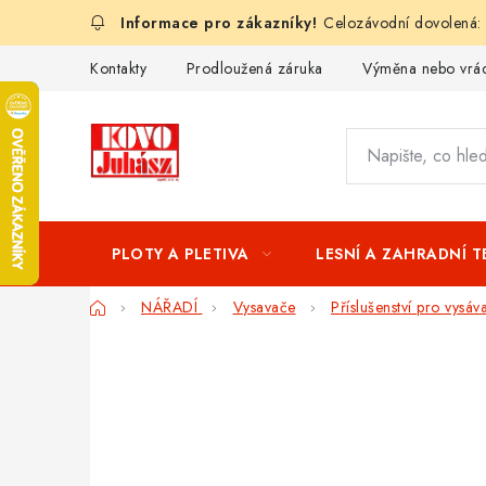
Přejít
Celozávodní dovolená:
na
obsah
Kontakty
Prodloužená záruka
Výměna nebo vrác
PLOTY A PLETIVA
LESNÍ A ZAHRADNÍ 
Domů
NÁŘADÍ
Vysavače
Příslušenství pro vysáv