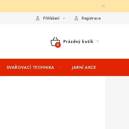
ní podmínky
Splátkový prodej
Tabulka velikostí oblečení STIH
Přihlášení
Registrace
Prázdný košík
NÁKUPNÍ
KOŠÍK
SVAŘOVACÍ TECHNIKA
JARNÍ AKCE
VÝPRODEJ