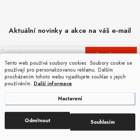
Aktuální novinky a akce na váš e-mail
E-mail
PŘIHLÁSIT SE
Tento web používá soubory cookies. Soubory cookie se
používají pro personalizovanou reklamu. Dalším
Vložením e-mailu souhlasíte s
podmínkami ochrany osobních údajů
.
procházením tohoto webu vyjadřujete souhlas s jejich
používáním.
Další informace
Nastavení
Pomůžeme vám s výběrem
Odmítnout
Souhlasím
Potřebujete s něčím poradit? Jsme tu pro vás!
Napište nám