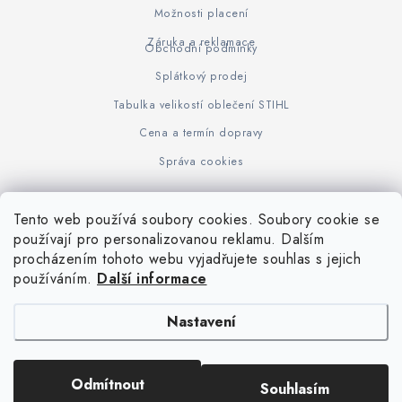
Možnosti placení
Záruka a reklamace
Obchodní podmínky
Splátkový prodej
Tabulka velikostí oblečení STIHL
Cena a termín dopravy
Správa cookies
Tento web používá soubory cookies. Soubory cookie se
Z
používají pro personalizovanou reklamu. Dalším
www.KOVOJUHASZ.cz
Výrobce STIHL
STIHL Timbersport
procházením tohoto webu vyjadřujete souhlas s jejich
á
používáním.
Další informace
p
a
Nastavení
t
í
Copyright 2026
iPloty.cz - PLETIVA A NÁŘADÍ
. Všechna práva vyhrazena.
Odmítnout
Souhlasím
Upravit nastavení cookies