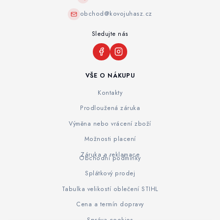
obchod@kovojuhasz.cz
Sledujte nás
VŠE O NÁKUPU
Kontakty
Prodloužená záruka
Výměna nebo vrácení zboží
Možnosti placení
Záruka a reklamace
Obchodní podmínky
Splátkový prodej
Tabulka velikostí oblečení STIHL
Cena a termín dopravy
Správa cookies