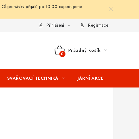
 Objednávky přijaté po 10:00 expedujeme
ní podmínky
Splátkový prodej
Tabulka velikostí oblečení STIH
Přihlášení
Registrace
Prázdný košík
NÁKUPNÍ
KOŠÍK
SVAŘOVACÍ TECHNIKA
JARNÍ AKCE
VÝPRODEJ