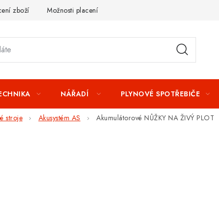
ení zboží
Možnosti placení
Záruka a reklamace
Obchod
TECHNIKA
NÁŘADÍ
PLYNOVÉ SPOTŘEBIČE
 stroje
Akusystém AS
Akumulátorové NŮŽKY NA ŽIVÝ PLOT