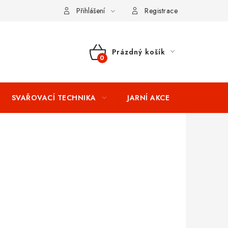
ní podmínky
Splátkový prodej
Tabulka velikostí oblečení STIH
Přihlášení
Registrace
Prázdný košík
NÁKUPNÍ
KOŠÍK
SVAŘOVACÍ TECHNIKA
JARNÍ AKCE
VÝPRODEJ