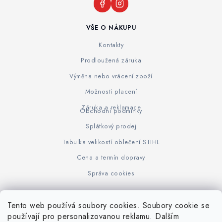
VŠE O NÁKUPU
Kontakty
Prodloužená záruka
Výměna nebo vrácení zboží
Možnosti placení
Záruka a reklamace
Obchodní podmínky
Splátkový prodej
Tabulka velikostí oblečení STIHL
Cena a termín dopravy
Správa cookies
Tento web používá soubory cookies. Soubory cookie se
Z
používají pro personalizovanou reklamu. Dalším
www.KOVOJUHASZ.cz
Výrobce STIHL
STIHL Timbersport