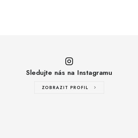
ZAKÁZKOVÁ KOVOVÝROBA
HODNOCENÍ OBCHODU
EGO POWER+
AUTO-MOTO
DÍLY PRO BRÁNY
Sledujte nás na Instagramu
PŮJČOVNA
ZOBRAZIT PROFIL
Kontakty
Prodloužená záruka
Výměna nebo vrácení zboží
Možnosti placení
Záruka a reklamace
Obchodní podmínky
Splátkový prodej
Tabulka velikostí oblečení STIHL
Cena a termín dopravy
Správa cookies
Moje objednávka