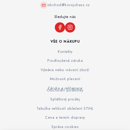
obchod@kovojuhasz.cz
Sledujte nás
VŠE O NÁKUPU
Kontakty
Prodloužená záruka
Výměna nebo vrácení zboží
Možnosti placení
Záruka a reklamace
Obchodní podmínky
Splátkový prodej
Tabulka velikostí oblečení STIHL
Cena a termín dopravy
Správa cookies