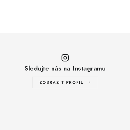
ZAKÁZKOVÁ KOVOVÝROBA
HODNOCENÍ OBCHODU
EGO POWER+
AUTO-MOTO
DÍLY PRO BRÁNY
Sledujte nás na Instagramu
PŮJČOVNA
ZOBRAZIT PROFIL
Kontakty
Prodloužená záruka
Výměna nebo vrácení zboží
Možnosti placení
Záruka a reklamace
Obchodní podmínky
Splátkový prodej
Tabulka velikostí oblečení STIHL
Cena a termín dopravy
Správa cookies
Moje objednávka