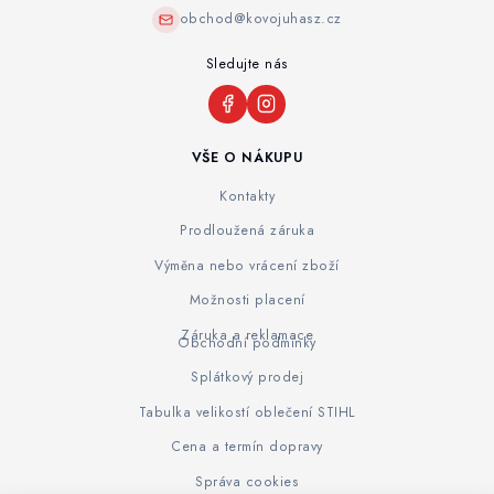
obchod@kovojuhasz.cz
Sledujte nás
VŠE O NÁKUPU
Kontakty
Prodloužená záruka
Výměna nebo vrácení zboží
Možnosti placení
Záruka a reklamace
Obchodní podmínky
Splátkový prodej
Tabulka velikostí oblečení STIHL
Cena a termín dopravy
Správa cookies