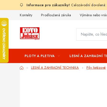
Přejít
Celozávodní dovolená:
na
obsah
Kontakty
Prodloužená záruka
Výměna nebo vrác
PLOTY A PLETIVA
LESNÍ A ZAHRADNÍ 
Domů
LESNÍ A ZAHRADNÍ TECHNIKA
Pily řetězové