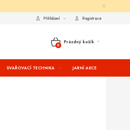
ní podmínky
Splátkový prodej
Tabulka velikostí oblečení STIH
Přihlášení
Registrace
Prázdný košík
NÁKUPNÍ
KOŠÍK
SVAŘOVACÍ TECHNIKA
JARNÍ AKCE
VÝPRODEJ