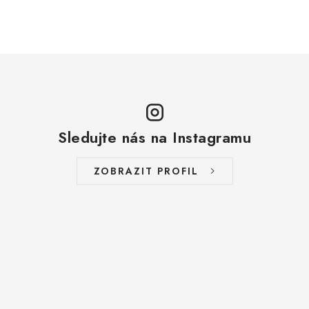
ZAKÁZKOVÁ KOVOVÝROBA
HODNOCENÍ OBCHODU
EGO POWER+
AUTO-MOTO
Sledujte nás na Instagramu
DÍLY PRO BRÁNY
ZOBRAZIT PROFIL
PŮJČOVNA
Kontakty
Prodloužená záruka
Výměna nebo vrácení zboží
Možnosti placení
Záruka a reklamace
Obchodní podmínky
Splátkový prodej
Tabulka velikostí oblečení STIHL
Cena a termín dopravy
Správa cookies
Moje objednávka