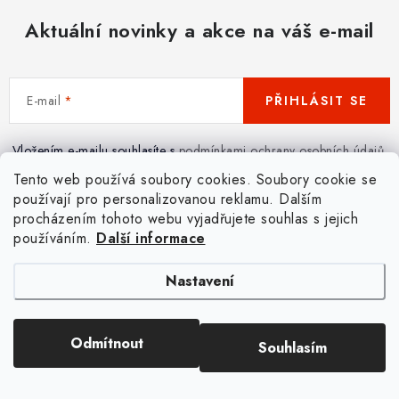
Aktuální novinky a akce na váš e-mail
E-mail
PŘIHLÁSIT SE
Vložením e-mailu souhlasíte s
podmínkami ochrany osobních údajů
.
Tento web používá soubory cookies. Soubory cookie se
používají pro personalizovanou reklamu. Dalším
procházením tohoto webu vyjadřujete souhlas s jejich
používáním.
Další informace
Pomůžeme vám s výběrem
Nastavení
Potřebujete s něčím poradit? Jsme tu pro vás!
Napište nám
Odmítnout
Souhlasím
Zavolejte nám