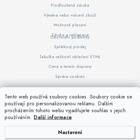
Prodloužená záruka
Výměna nebo vrácení zboží
Možnosti placení
Záruka a reklamace
Obchodní podmínky
Splátkový prodej
Tabulka velikostí oblečení STIHL
Cena a termín dopravy
Správa cookies
Tento web používá soubory cookies. Soubory cookie se
Z
používají pro personalizovanou reklamu. Dalším
www.KOVOJUHASZ.cz
Výrobce STIHL
STIHL Timbersport
procházením tohoto webu vyjadřujete souhlas s jejich
á
používáním.
Další informace
p
a
Nastavení
t