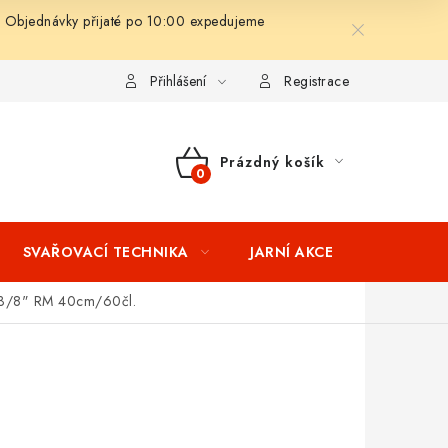
 Objednávky přijaté po 10:00 expedujeme
ní podmínky
Splátkový prodej
Tabulka velikostí oblečení STIH
Přihlášení
Registrace
Prázdný košík
NÁKUPNÍ
KOŠÍK
SVAŘOVACÍ TECHNIKA
JARNÍ AKCE
VÝPRODEJ
6-3/8" RM 40cm/60čl.