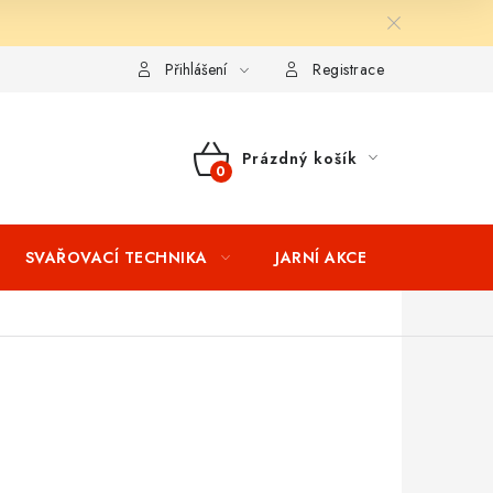
ní podmínky
Splátkový prodej
Tabulka velikostí oblečení STIH
Přihlášení
Registrace
Prázdný košík
NÁKUPNÍ
KOŠÍK
SVAŘOVACÍ TECHNIKA
JARNÍ AKCE
VÝPRODEJ