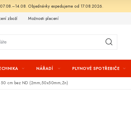
 07.08.–14.08. Objednávky expedujeme od 17.08.2026.
ení zboží
Možnosti placení
Záruka a reklamace
Obchod
TECHNIKA
NÁŘADÍ
PLYNOVÉ SPOTŘEBIČE
ka 150 cm bez ND (2mm;50x50mm;Zn)