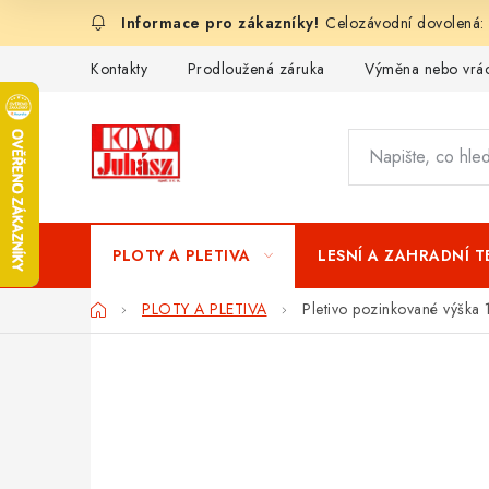
Přejít
Celozávodní dovolená:
na
obsah
Kontakty
Prodloužená záruka
Výměna nebo vrác
PLOTY A PLETIVA
LESNÍ A ZAHRADNÍ 
Domů
PLOTY A PLETIVA
Pletivo pozinkované výš