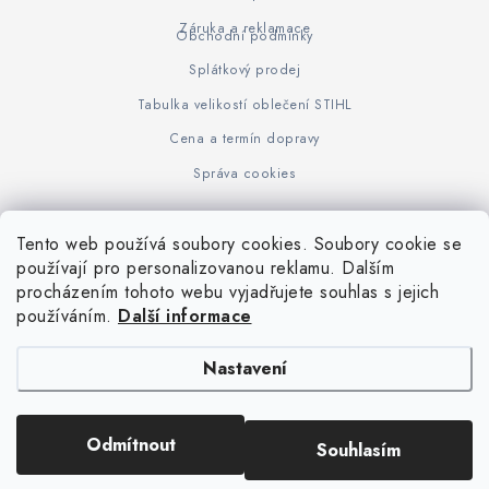
Záruka a reklamace
Obchodní podmínky
Splátkový prodej
Tabulka velikostí oblečení STIHL
Cena a termín dopravy
Správa cookies
Tento web používá soubory cookies. Soubory cookie se
Z
používají pro personalizovanou reklamu. Dalším
www.KOVOJUHASZ.cz
Výrobce STIHL
STIHL Timbersport
procházením tohoto webu vyjadřujete souhlas s jejich
á
používáním.
Další informace
p
a
Nastavení
t
í
Copyright 2026
iPloty.cz - PLETIVA A NÁŘADÍ
. Všechna práva vyhrazena.
Odmítnout
Souhlasím
Upravit nastavení cookies
Vytvořil Shoptet