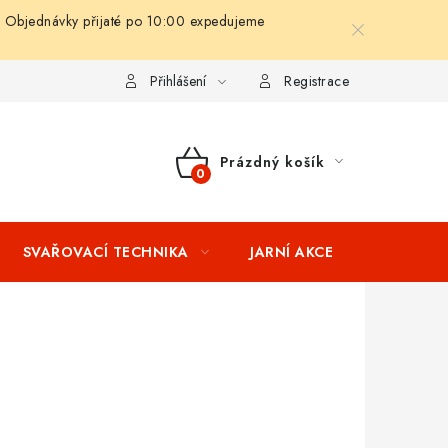
 Objednávky přijaté po 10:00 expedujeme
ní podmínky
Splátkový prodej
Tabulka velikostí oblečení STIH
Přihlášení
Registrace
Prázdný košík
NÁKUPNÍ
KOŠÍK
SVAŘOVACÍ TECHNIKA
JARNÍ AKCE
VÝPRODEJ