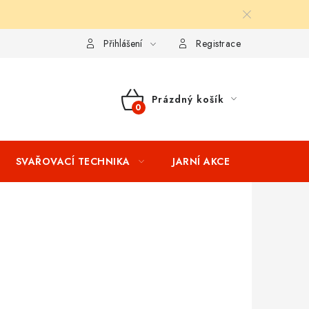
ní podmínky
Splátkový prodej
Tabulka velikostí oblečení STIH
Přihlášení
Registrace
Prázdný košík
NÁKUPNÍ
KOŠÍK
SVAŘOVACÍ TECHNIKA
JARNÍ AKCE
VÝPRODEJ