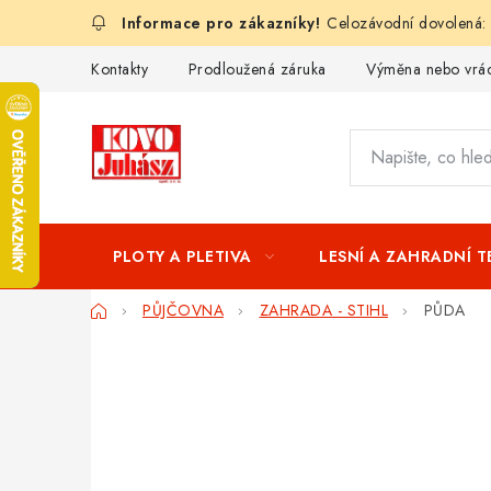
Přejít
Celozávodní dovolená:
na
obsah
Kontakty
Prodloužená záruka
Výměna nebo vrác
PLOTY A PLETIVA
LESNÍ A ZAHRADNÍ 
Domů
PŮJČOVNA
ZAHRADA - STIHL
PŮDA