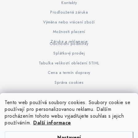
Kontakty
Prodloužená záruka
Výměna nebo vrácení zboží
Možnosti placení
Záruka a reklamace
Obchodní podmínky
Splátkový prodej
Tabulka velikostí oblečení STIHL
Cena a termín dopravy
Správa cookies
Tento web používá soubory cookies. Soubory cookie se
Z
používají pro personalizovanou reklamu. Dalším
www.KOVOJUHASZ.cz
Výrobce STIHL
STIHL Timbersport
procházením tohoto webu vyjadřujete souhlas s jejich
á
používáním.
Další informace
p
a
Nastavení