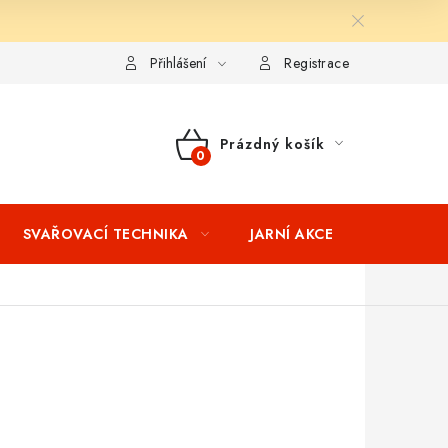
ní podmínky
Splátkový prodej
Tabulka velikostí oblečení STIH
Přihlášení
Registrace
Prázdný košík
NÁKUPNÍ
KOŠÍK
SVAŘOVACÍ TECHNIKA
JARNÍ AKCE
VÝPRODEJ