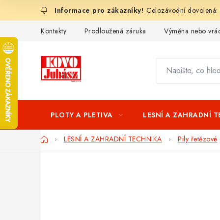
Přejít
Celozávodní dovolená:
na
obsah
Kontakty
Prodloužená záruka
Výměna nebo vrác
PLOTY A PLETIVA
LESNÍ A ZAHRADNÍ 
Domů
LESNÍ A ZAHRADNÍ TECHNIKA
Pily řetězové