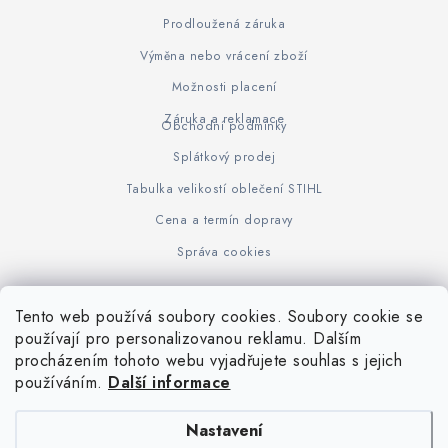
Prodloužená záruka
Výměna nebo vrácení zboží
Možnosti placení
Záruka a reklamace
Obchodní podmínky
Splátkový prodej
Tabulka velikostí oblečení STIHL
Cena a termín dopravy
Správa cookies
Tento web používá soubory cookies. Soubory cookie se
Z
používají pro personalizovanou reklamu. Dalším
www.KOVOJUHASZ.cz
Výrobce STIHL
STIHL Timbersport
procházením tohoto webu vyjadřujete souhlas s jejich
á
používáním.
Další informace
p
a
Nastavení