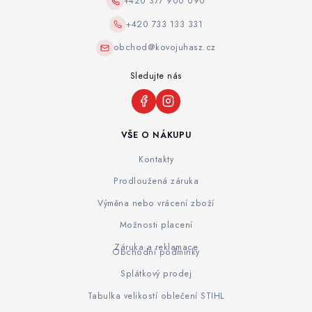
+420 377 900 090
+420 733 133 331
obchod@kovojuhasz.cz
Sledujte nás
VŠE O NÁKUPU
Kontakty
Prodloužená záruka
Výměna nebo vrácení zboží
Možnosti placení
Záruka a reklamace
Obchodní podmínky
Splátkový prodej
Tabulka velikostí oblečení STIHL