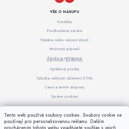
VŠE O NÁKUPU
Kontakty
Prodloužená záruka
Výměna nebo vrácení zboží
Možnosti placení
Záruka a reklamace
Obchodní podmínky
Splátkový prodej
Tabulka velikostí oblečení STIHL
Cena a termín dopravy
Správa cookies
Tento web používá soubory cookies. Soubory cookie se
Z
používají pro personalizovanou reklamu. Dalším
www.KOVOJUHASZ.cz
Výrobce STIHL
STIHL Timbersport
procházením tohoto webu vyjadřujete souhlas s jejich