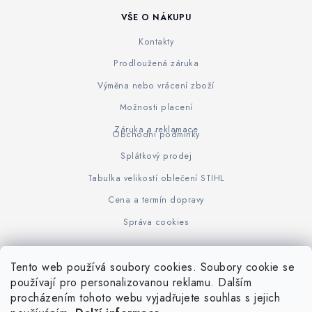
VŠE O NÁKUPU
Kontakty
Prodloužená záruka
Výměna nebo vrácení zboží
Možnosti placení
Záruka a reklamace
Obchodní podmínky
Splátkový prodej
Tabulka velikostí oblečení STIHL
Cena a termín dopravy
Správa cookies
Tento web používá soubory cookies. Soubory cookie se
Z
používají pro personalizovanou reklamu. Dalším
www.KOVOJUHASZ.cz
Výrobce STIHL
STIHL Timbersport
procházením tohoto webu vyjadřujete souhlas s jejich
á