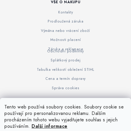
VŠE O NÁKUPU
Kontakty
Prodloužená záruka
Výměna nebo vrácení zboží
Možnosti placení
Záruka a reklamace
Obchodní podmínky
Splátkový prodej
Tabulka velikostí oblečení STIHL
Cena a termín dopravy
Správa cookies
Tento web používá soubory cookies. Soubory cookie se
Z
používají pro personalizovanou reklamu. Dalším
www.KOVOJUHASZ.cz
Výrobce STIHL
STIHL Timbersport
procházením tohoto webu vyjadřujete souhlas s jejich
á
používáním.
Další informace
p