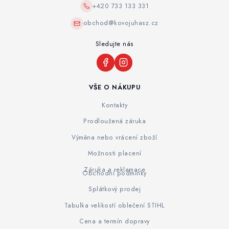
+420 733 133 331
obchod@kovojuhasz.cz
Sledujte nás
VŠE O NÁKUPU
Kontakty
Prodloužená záruka
Výměna nebo vrácení zboží
Možnosti placení
Záruka a reklamace
Obchodní podmínky
Splátkový prodej
Tabulka velikostí oblečení STIHL
Cena a termín dopravy